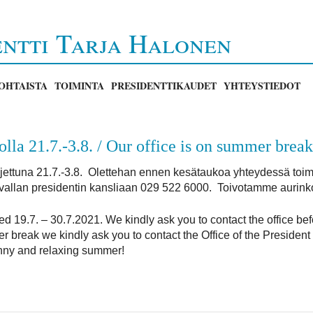
entti Tarja Halonen
OHTAISTA
TOIMINTA
PRESIDENTTIKAUDET
YHTEYSTIEDOT
la 21.7.-3.8. / Our office is on summer break 
ljettuna 21.7.-3.8. Olettehan ennen kesätaukoa yhteydessä toimis
vallan presidentin kansliaan 029 522 6000. Toivotamme aurinko
ed 19.7. – 30.7.2021. We kindly ask you to contact the office be
 break we kindly ask you to contact the Office of the President
nny and relaxing summer!