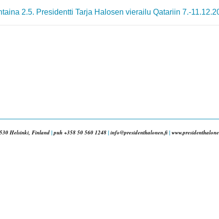
taina 2.5.
Presidentti Tarja Halosen vierailu Qatariin 7.-11.12.
530 Helsinki, Finland
|
puh +358 50 560 1248
|
info@presidenthalonen.fi
|
www.presidenthalonen