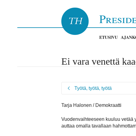
Presid
ETUSIVU
AJANK
Ei vara venettä ka
Työtä, työtä, työtä
Tarja Halonen / Demokraatti
Vuodenvaihteeseen kuuluu vetää yh
auttaa omalla tavallaan hahmotta