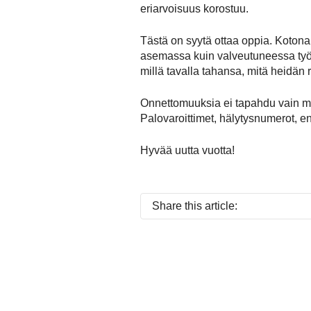
eriarvoisuus korostuu.
Tästä on syytä ottaa oppia. Koton
asemassa kuin valveutuneessa työyh
millä tavalla tahansa, mitä heidän 
Onnettomuuksia ei tapahdu vain mui
Palovaroittimet, hälytysnumerot, en
Hyvää uutta vuotta!
Share this article: