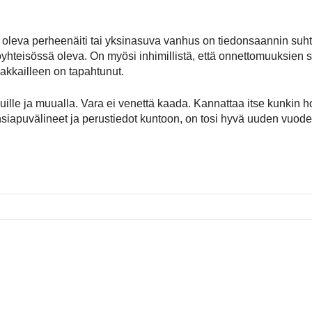
a oleva perheenäiti tai yksinasuva vanhus on tiedonsaannin s
teisössä oleva. On myösi inhimillistä, että onnettomuuksien sa
rakkailleen on tapahtunut.
lle ja muualla. Vara ei venettä kaada. Kannattaa itse kunkin h
siapuvälineet ja perustiedot kuntoon, on tosi hyvä uuden vuoden