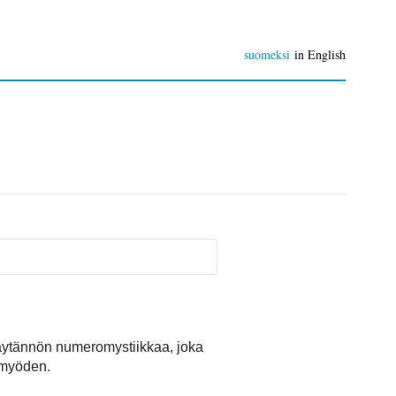
suomeksi
in English
käytännön numeromystiikkaa, joka
 myöden.