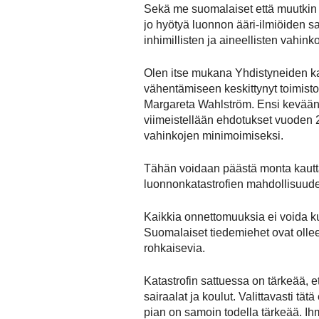
Sekä me suomalaiset että muutkin op
jo hyötyä luonnon ääri-ilmiöiden sa
inhimillisten ja aineellisten vahin
Olen itse mukana Yhdistyneiden kan
vähentämiseen keskittynyt toimisto
Margareta Wahlström. Ensi kevään
viimeistellään ehdotukset vuoden 2
vahinkojen minimoimiseksi.
Tähän voidaan päästä monta kautta. 
luonnonkatastrofien mahdollisuude
Kaikkia onnettomuuksia ei voida ku
Suomalaiset tiedemiehet ovat ollee
rohkaisevia.
Katastrofin sattuessa on tärkeää, et
sairaalat ja koulut. Valittavasti t
pian on samoin todella tärkeää. Ih