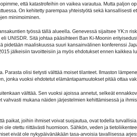
imme, että katastrofeihin on vaikea varautua. Mutta paljon opitt
ttuessa. On kehitetty parempaa yhteistyötä sekä kansallisesti et
kojen minimoiminen.
sakuntien työssä tällä alueella. Genevessä sijaitsee YK:n risk
 eli UNISDR. Sitä johtaa pääsihteeri Ban Ki-Moonin erityisedu
ä pidetään maaliskuussa suuri kansainvälinen konferenssi Jap
015 jälkeisiin tavoitteisiin ja myös ehdotukset ennen kaikkea 
Parasta olisi tietysti välttää moiset tilanteet. Ilmaston lämpen
n, jonka vuoksi ehdotetut elämäntapamuutokset pitää ottaa vak
itenkaan välttää. Sen vuoksi ajoissa annetut, selkeät ennakkova
t vahvasti mukana näiden järjestelmien kehittämisessä ja ihmis
tä paikat, joihin ihmiset voivat suojautua, ovat todella turvalli
ätä ei ole otettu riittävästi huomioon. Sähkön, veden ja tietoliik
miset eivät ole nykypäivänäkään tasa-arvoisia tavallisessa arjes