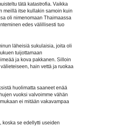
steltu tätä katastrofia. Vaikka
 meillä itse kullakin samoin kuin
kossa oli nimenomaan Thaimaassa
nteminen edes välillisesti tuo
un läheisiä sukulaisia, joita oli
naukuen tuijottamaan
 pimeää ja kova pakkanen. Silloin
älieteiseen, hain vettä ja ruokaa
tyksistä huolimatta saaneet enää
touhujen vuoksi valvoimme vähän
jen mukaan ei mitään vakavampaa
a, koska se edellytti useiden