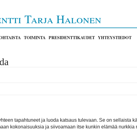
entti Tarja Halonen
OHTAISTA
TOIMINTA
PRESIDENTTIKAUDET
YHTEYSTIEDOT
ada
teen tapahtuneet ja luoda katsaus tulevaan. Se on sellaista 
maan kokonaisuuksia ja siivoamaan itse kunkin elämää nurkkia