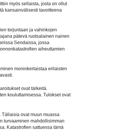
iin myös sellaista, josta on ollut
tä kansainvälisesti tavoitteena
ien torjuntaan ja vahinkojen
stajana pätevä ruotsalainen nainen
anissa Sendaissa, jossa
luonnonkatastrofien aiheuttamien
eminen moninkertaistaa erilaisten
avasti.
roitukset ovat tärkeitä.
ten kouluttamisessa. Tulokset ovat
sia. Tällaisia ovat muun muassa
enteen turvaaminen mahdollisimman
sa. Katastrofien sattuessa tämä