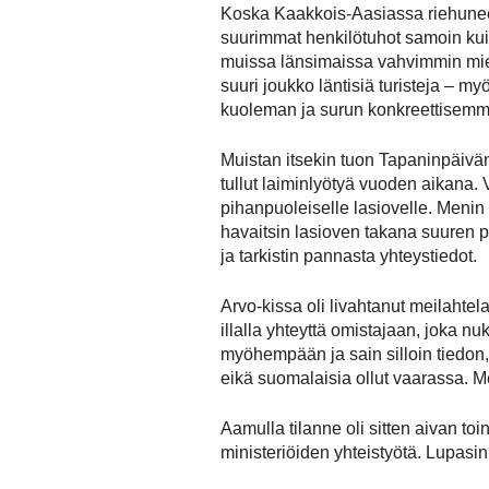
Koska Kaakkois-Aasiassa riehuneest
suurimmat henkilötuhot samoin kuin
muissa länsimaissa vahvimmin miel
suuri joukko läntisiä turisteja – m
kuoleman ja surun konkreettisemm
Muistan itsekin tuon Tapaninpäivän 
tullut laiminlyötyä vuoden aikana. 
pihanpuoleiselle lasiovelle. Menin
havaitsin lasioven takana suuren p
ja tarkistin pannasta yhteystiedot.
Arvo-kissa oli livahtanut meilahtel
illalla yhteyttä omistajaan, joka 
myöhempään ja sain silloin tiedon
eikä suomalaisia ollut vaarassa. M
Aamulla tilanne oli sitten aivan toi
ministeriöiden yhteistyötä. Lupasin