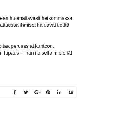
uhteen huomattavasti heikommassa
ttuessa ihmiset haluavat tietää
oitaa perusasiat kuntoon.
 lupaus – ihan iloisella mielellä!