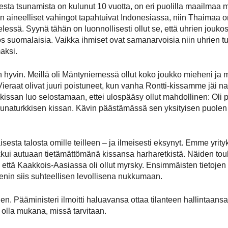
a tsunamista on kulunut 10 vuotta, on eri puolilla maailmaa mui
 aineelliset vahingot tapahtuivat Indonesiassa, niin Thaimaa on
essä. Syynä tähän on luonnollisesti ollut se, että uhrien jou
yös suomalaisia. Vaikka ihmiset ovat samanarvoisia niin uhrien tu
aksi.
hyvin. Meillä oli Mäntyniemessä ollut koko joukko mieheni ja min
Vieraat olivat juuri poistuneet, kun vanha Rontti-kissamme jäi 
 kissan luo selostamaan, ettei ulospääsy ollut mahdollinen: Oli
unaturkkisen kissan. Kävin päästämässä sen yksityisen puolen v
aisesta talosta omille teilleen – ja ilmeisesti eksynyt. Emme yri
nukkui autuaan tietämättömänä kissansa harharetkistä. Näiden 
, että Kaakkois-Aasiassa oli ollut myrsky. Ensimmäisten tieto
enin siis suhteellisen levollisena nukkumaan.
nen. Pääministeri ilmoitti haluavansa ottaa tilanteen hallintaans
 olla mukana, missä tarvitaan.