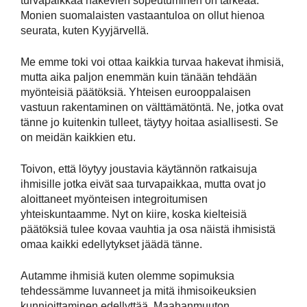
turvapaikkaa hakevien sopeutuminen on tärkeää.
Monien suomalaisten vastaantuloa on ollut hienoa
seurata, kuten Kyyjärvellä.
Me emme toki voi ottaa kaikkia turvaa hakevat ihmisiä,
mutta aika paljon enemmän kuin tänään tehdään
myönteisiä päätöksiä. Yhteisen eurooppalaisen
vastuun rakentaminen on välttämätöntä. Ne, jotka ovat
tänne jo kuitenkin tulleet, täytyy hoitaa asiallisesti. Se
on meidän kaikkien etu.
Toivon, että löytyy joustavia käytännön ratkaisuja
ihmisille jotka eivät saa turvapaikkaa, mutta ovat jo
aloittaneet myönteisen integroitumisen
yhteiskuntaamme. Nyt on kiire, koska kielteisiä
päätöksiä tulee kovaa vauhtia ja osa näistä ihmisistä
omaa kaikki edellytykset jäädä tänne.
Autamme ihmisiä kuten olemme sopimuksia
tehdessämme luvanneet ja mitä ihmisoikeuksien
kunnioittaminen edellyttää. Maahanmuuton