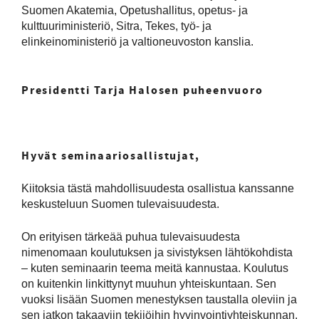
Suomen Akatemia, Opetushallitus, opetus- ja
kulttuuriministeriö, Sitra, Tekes, työ- ja
elinkeinoministeriö ja valtioneuvoston kanslia.
Presidentti Tarja Halosen puheenvuoro
Hyvät seminaariosallistujat,
Kiitoksia tästä mahdollisuudesta osallistua kanssanne
keskusteluun Suomen tulevaisuudesta.
On erityisen tärkeää puhua tulevaisuudesta
nimenomaan koulutuksen ja sivistyksen lähtökohdista
– kuten seminaarin teema meitä kannustaa. Koulutus
on kuitenkin linkittynyt muuhun yhteiskuntaan. Sen
vuoksi lisään Suomen menestyksen taustalla oleviin ja
sen jatkon takaaviin tekijöihin hyvinvointiyhteiskunnan.