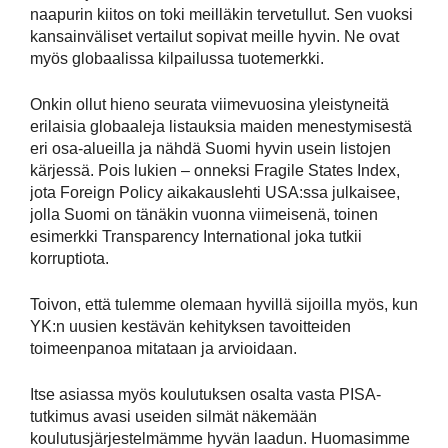
naapurin kiitos on toki meilläkin tervetullut. Sen vuoksi
kansainväliset vertailut sopivat meille hyvin. Ne ovat
myös globaalissa kilpailussa tuotemerkki.
Onkin ollut hieno seurata viimevuosina yleistyneitä
erilaisia globaaleja listauksia maiden menestymisestä
eri osa-alueilla ja nähdä Suomi hyvin usein listojen
kärjessä. Pois lukien – onneksi Fragile States Index,
jota Foreign Policy aikakauslehti USA:ssa julkaisee,
jolla Suomi on tänäkin vuonna viimeisenä, toinen
esimerkki Transparency International joka tutkii
korruptiota.
Toivon, että tulemme olemaan hyvillä sijoilla myös, kun
YK:n uusien kestävän kehityksen tavoitteiden
toimeenpanoa mitataan ja arvioidaan.
Itse asiassa myös koulutuksen osalta vasta PISA-
tutkimus avasi useiden silmät näkemään
koulutusjärjestelmämme hyvän laadun. Huomasimme