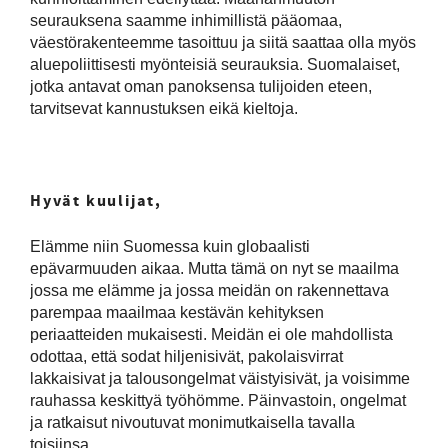
seurauksena saamme inhimillistä pääomaa,
väestörakenteemme tasoittuu ja siitä saattaa olla myös
aluepoliittisesti myönteisiä seurauksia. Suomalaiset,
jotka antavat oman panoksensa tulijoiden eteen,
tarvitsevat kannustuksen eikä kieltoja.
Hyvät kuulijat,
Elämme niin Suomessa kuin globaalisti
epävarmuuden aikaa. Mutta tämä on nyt se maailma
jossa me elämme ja jossa meidän on rakennettava
parempaa maailmaa kestävän kehityksen
periaatteiden mukaisesti. Meidän ei ole mahdollista
odottaa, että sodat hiljenisivät, pakolaisvirrat
lakkaisivat ja talousongelmat väistyisivät, ja voisimme
rauhassa keskittyä työhömme. Päinvastoin, ongelmat
ja ratkaisut nivoutuvat monimutkaisella tavalla
toisiinsa.