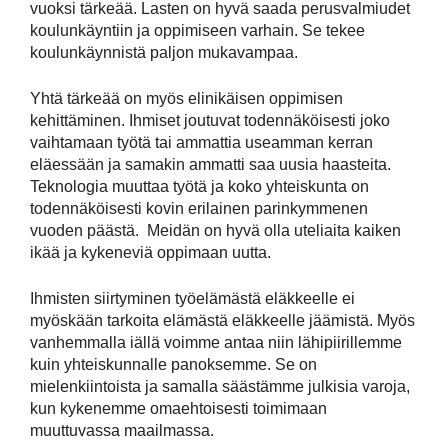
vuoksi tärkeää. Lasten on hyvä saada perusvalmiudet
koulunkäyntiin ja oppimiseen varhain. Se tekee
koulunkäynnistä paljon mukavampaa.
Yhtä tärkeää on myös elinikäisen oppimisen
kehittäminen. Ihmiset joutuvat todennäköisesti joko
vaihtamaan työtä tai ammattia useamman kerran
eläessään ja samakin ammatti saa uusia haasteita.
Teknologia muuttaa työtä ja koko yhteiskunta on
todennäköisesti kovin erilainen parinkymmenen
vuoden päästä. Meidän on hyvä olla uteliaita kaiken
ikää ja kykeneviä oppimaan uutta.
Ihmisten siirtyminen työelämästä eläkkeelle ei
myöskään tarkoita elämästä eläkkeelle jäämistä. Myös
vanhemmalla iällä voimme antaa niin lähipiirillemme
kuin yhteiskunnalle panoksemme. Se on
mielenkiintoista ja samalla säästämme julkisia varoja,
kun kykenemme omaehtoisesti toimimaan
muuttuvassa maailmassa.