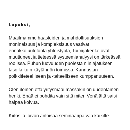
Lopuksi,
Maailmamme haasteiden ja mahdollisuuksien
moninaisuus ja kompleksisuus vaativat
ennakkoluulotonta yhteistyötä, Toimijakentät ovat
muuttuneet ja tieteessä systeemianalyysi on tärkeässä
roolissa. Puhun luovuuden puolesta niin ajatuksen
tasolla kuin käytännön toimissa. Kannustan
poikkitieteelliseen ja -taiteelliseen kumppanuuteen.
Olen iloinen että yritysmaailmassakin on uudenlainen
henki. Enää ei pohdita vain sitä miten Venäjältä saisi
halpaa koivua.
Kiitos ja toivon antoisaa seminaaripäivää kaikille.