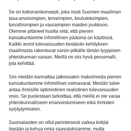
Se on kokonaiskonsepti, joka nosti Suomen maailman
tasa-arvoisimpien, terveimpien, koulutetuimpien,
turvallisimpien ja vauraimpien maiden joukkoon.
Olemme pitäneet huolta siitä, että pienen
kansakuntamme inhimillinen pääoma on käytössä.
Kaikki arviot tulevaisuuden kestävän kehityksen
maailmasta rakentuvat varsin pitkälle tämän tyyppisen
yhteiskunnan varaan. Meillä on siis hyvä perusmalli,
jota kehittää.
Siis meidän kannattaa jatkossakin maksimoida pienen
kansakuntamme inhimilliset voimavarat. Meidän tulee
antaa ihmisille optimistinen realistinen tulevaisuuden
visio. Se puolestaan tarkoittaa, että meillä ei ole varaa
yhteiskunnalliseen eriarvoistumiseen eikä ihmisten
syrjäytymiseen.
Suomalaisten on ollut perinteisesti vaikea kiittää
itseään ja kehua omia saavutuksiamme, mutta