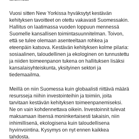
Vuosi sitten New Yorkissa hyväksytyt kestävän
kehityksen tavoitteet on otettu vakavasti Suomessakin.
Hallitus on laatimassa vuoden loppuun mennessä
Suomelle kansallisen toimintasuunnitelman. Toivon,
että se tulee olemaan asenteeltaan rohkea ja
eteenpäin katsova. Kestävän kehityksen kolme pilaria:
sosiaalinen, taloudellinen ja ekologinen on tunnustettu
ja niiden toimeenpanon tukena on hallituksen lisäksi
kansalaisyhteiskunta, yksityinen sektori ja
tiedemaailma.
Meillä on niin Suomessa kuin globaalisti riittävä määrä
resursseja niihin investointeihin ja toimiin, joita
tarvitaan kestävän kehityksen toimeenpanemiseksi.
Ne on vain kohdennettava oikein. Investoinnit tulevat
maksamaan itsensä moninkertaisesti takaisin, niin
inhimillisenä, ekologisena kuin taloudellisena
hyvinvointina. Kysymys on nyt ennen kaikkea
tahdosta.