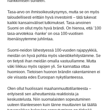
hankkimisen suhteen.
Tasa-arvo on ihmisoikeuskysymys, mutta se on myös
taloudellisesti erittäin hyvä investointi – tätä tukevat
kaikki kansainväliset tutkimukset. Tasa-arvoinen
Suomi on ollut myös hyvä brändi. On hienoa, että ’100
tasa-arvotekoa -hanke’ on osa 100-vuotisen
itsenäisyytemme juhlintaa.
Suomi-neidon lähestyessä 100-vuoden rajapyykkiä,
meidän on hyvä pohtia myös väestökehitystämme. Se
on tietysti ihan meidän omalla vastuullamme. Mutta
väki liikkuu myös rajojen yli. Se kannattaa ottaa
huomioon. Tietoisen huonon brändin rakentaminen ei
ole viisasta edes Euroopan nykytilanteessa.
Olen ollut huolissani maahanmuuttotilanteesta –
erityisesti sen aiheuttamista reaktioista ja
keskustelusta. Niin suomalaisten sopeutuminen
uuteen tilanteeseen kuin tänne muuttavien tai täältä