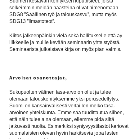
Suomen kestävän kehityksen kipupisteet, joista
selkeimmin meidän haasteina olivat nimenomaan
SDG8 ”Säällinen työ ja talouskasvu”, mutta myös
SDG13 ”Ilmastoteot”.
Kiitos jälkeenpäinkin vielä sekä hallitukselle että ay-
liikkeelle ja muille kevään seminaarin yhteistyöstä.
Seminaarista julkaistava kirja on myös pian valmis.
Arvoisat osanottajat,
Sukupuolten välinen tasa-arvo on ollut ja tulee
olemaan talouskehityksemme yksi perusedellytys.
Suomi on kansainvälisesti vertaillen melko tasa-
arvoinen yhteiskunta. Emme saa tuudittautua siihen,
että näin tulee aina olemaan, ellemme pidä siitä
jatkuvasti huolta. Esimerkiksi syntyvyystilastot kertovat
suomalaisten olevan hyvin harkitsevia jopa lasten