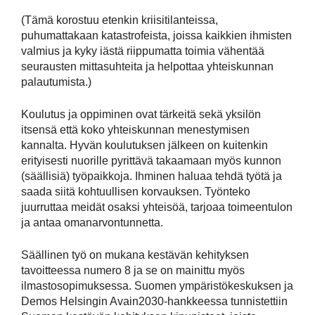
(Tämä korostuu etenkin kriisitilanteissa,
puhumattakaan katastrofeista, joissa kaikkien ihmisten
valmius ja kyky iästä riippumatta toimia vähentää
seurausten mittasuhteita ja helpottaa yhteiskunnan
palautumista.)
Koulutus ja oppiminen ovat tärkeitä sekä yksilön
itsensä että koko yhteiskunnan menestymisen
kannalta. Hyvän koulutuksen jälkeen on kuitenkin
erityisesti nuorille pyrittävä takaamaan myös kunnon
(säällisiä) työpaikkoja. Ihminen haluaa tehdä työtä ja
saada siitä kohtuullisen korvauksen. Työnteko
juurruttaa meidät osaksi yhteisöä, tarjoaa toimeentulon
ja antaa omanarvontunnetta.
Säällinen työ on mukana kestävän kehityksen
tavoitteessa numero 8 ja se on mainittu myös
ilmastosopimuksessa. Suomen ympäristökeskuksen ja
Demos Helsingin Avain2030-hankkeessa tunnistettiin