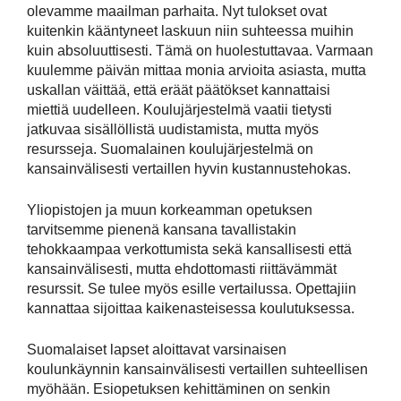
olevamme maailman parhaita. Nyt tulokset ovat
kuitenkin kääntyneet laskuun niin suhteessa muihin
kuin absoluuttisesti. Tämä on huolestuttavaa. Varmaan
kuulemme päivän mittaa monia arvioita asiasta, mutta
uskallan väittää, että eräät päätökset kannattaisi
miettiä uudelleen. Koulujärjestelmä vaatii tietysti
jatkuvaa sisällöllistä uudistamista, mutta myös
resursseja. Suomalainen koulujärjestelmä on
kansainvälisesti vertaillen hyvin kustannustehokas.
Yliopistojen ja muun korkeamman opetuksen
tarvitsemme pienenä kansana tavallistakin
tehokkaampaa verkottumista sekä kansallisesti että
kansainvälisesti, mutta ehdottomasti riittävämmät
resurssit. Se tulee myös esille vertailussa. Opettajiin
kannattaa sijoittaa kaikenasteisessa koulutuksessa.
Suomalaiset lapset aloittavat varsinaisen
koulunkäynnin kansainvälisesti vertaillen suhteellisen
myöhään. Esiopetuksen kehittäminen on senkin