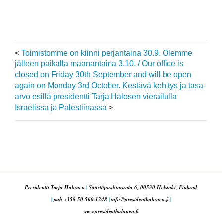
<
Toimistomme on kiinni perjantaina 30.9. Olemme
jälleen paikalla maanantaina 3.10. / Our office is
closed on Friday 30th September and will be open
again on Monday 3rd October.
Kestävä kehitys ja tasa-
arvo esillä presidentti Tarja Halosen vierailulla
Israelissa ja Palestiinassa
>
Presidentti Tarja Halonen
|
Säästöpankinranta 6, 00530 Helsinki, Finland
|
puh +358 50 560 1248
|
info@presidenthalonen.fi
|
www.presidenthalonen.fi