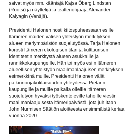
saivat myös mm. kääntäjä Kajsa Öberg Lindsten
(Ruotsi) ja näyttelijä ja teatteriohjaaja Alexander
Kalyagin (Venäjä).
Presidentti Halonen nosti kiitospuheessaan esille
Itämeren maiden välisen yhteistyön merkityksen
alueen meriympäristön suojelutyössä. Tarja Halonen
korosti Itämeren ekologisen tilan ja kulttuurisen
identiteetin merkitystä alueen asukkaille ja
rannikkokaupungeille. Hän toi myös esiin Itämeren
alueellisen yhteistyön maailmanlaajuisen merkityksen
esimerkkinä muille. Presidentti Halonen välitti
palkinnonjakotilaisuuden yhteydessä Pietarin
kaupungille ja muille paikalla olleille Itämeren
suojelutyön hyväksi työskenteleville tahoille viestin
maailmanlaajuisesta Itämeripäivästä, jota juhlitaan
John Nurmisen Säätiön aloitteesta ensimmäistä kertaa
vuonna 2020.