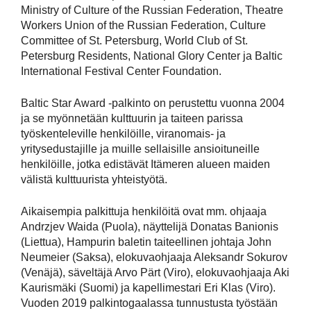
Ministry of Culture of the Russian Federation, Theatre
Workers Union of the Russian Federation, Culture
Committee of St. Petersburg, World Club of St.
Petersburg Residents, National Glory Center ja Baltic
International Festival Center Foundation.
Baltic Star Award -palkinto on perustettu vuonna 2004
ja se myönnetään kulttuurin ja taiteen parissa
työskenteleville henkilöille, viranomais- ja
yritysedustajille ja muille sellaisille ansioituneille
henkilöille, jotka edistävät Itämeren alueen maiden
välistä kulttuurista yhteistyötä.
Aikaisempia palkittuja henkilöitä ovat mm. ohjaaja
Andrzjev Waida (Puola), näyttelijä Donatas Banionis
(Liettua), Hampurin baletin taiteellinen johtaja John
Neumeier (Saksa), elokuvaohjaaja Aleksandr Sokurov
(Venäjä), säveltäjä Arvo Pärt (Viro), elokuvaohjaaja Aki
Kaurismäki (Suomi) ja kapellimestari Eri Klas (Viro).
Vuoden 2019 palkintogaalassa tunnustusta työstään