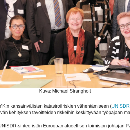
Kuva: Michael Strangholt
YK:n kansainvälisten katastrofiriskien vähentämiseen (
UNISDR
ävän kehityksen tavoitteiden riskeihin keskittyvään työpajaan ma
n UNISDR-sihteeristön Euroopan alueellisen toimiston johtajan 