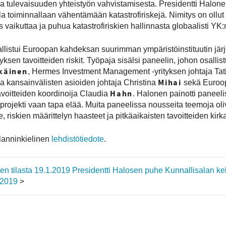
 tulevaisuuden yhteistyön vahvistamisesta. Presidentti Halone
a toiminnallaan vähentämään katastrofiriskejä. Nimitys on ollu
 vaikuttaa ja puhua katastrofiriskien hallinnasta globaalisti YK:n
sallistui Euroopan kahdeksan suurimman ympäristöinstituutin jä
ksen tavoitteiden riskit. Työpaja sisälsi paneelin, johon osallis
ikäinen
, Hermes Investment Management -yrityksen johtaja Ta
Mihai
 kansainvälisten asioiden johtaja Christina
sekä Euroop
Hahn
voitteiden koordinoija Claudia
. Halonen painotti paneel
e projekti vaan tapa elää. Muita paneelissa nousseita teemoja ol
e, riskien määrittelyn haasteet ja pitkäaikaisten tavoitteiden kir
lanninkielinen
lehdistötiedote
.
en tilasta 19.1.2019
Presidentti Halosen puhe Kunnallisalan keh
.2019
>