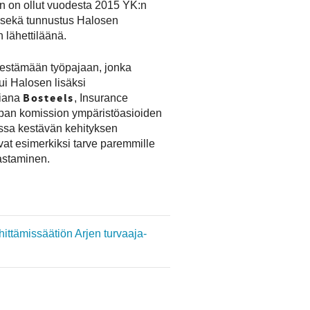
n on ollut vuodesta 2015 YK:n
t sekä tunnustus Halosen
 lähettiläänä.
rjestämään työpajaan, jonka
tui Halosen lisäksi
Bosteels
tiana
, Insurance
an komission ympäristöasioiden
issa kestävän kehityksen
ivat esimerkiksi tarve paremmille
kastaminen.
ittämissäätiön Arjen turvaaja-