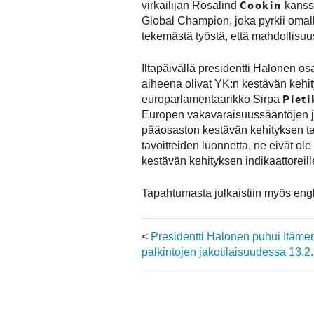
Cookin
virkailijan Rosalind
kanssa
Global Champion, joka pyrkii omall
tekemästä työstä, että mahdollisuus
Iltapäivällä presidentti Halonen o
aiheena olivat YK:n kestävän kehity
Piet
europarlamentaarikko Sirpa
Europen vakavaraisuussääntöjen ja
pääosaston kestävän kehityksen ta
tavoitteiden luonnetta, ne eivät ol
kestävän kehityksen indikaattoreill
Tapahtumasta julkaistiin myös eng
<
Presidentti Halonen puhui Itämer
palkintojen jakotilaisuudessa 13.2