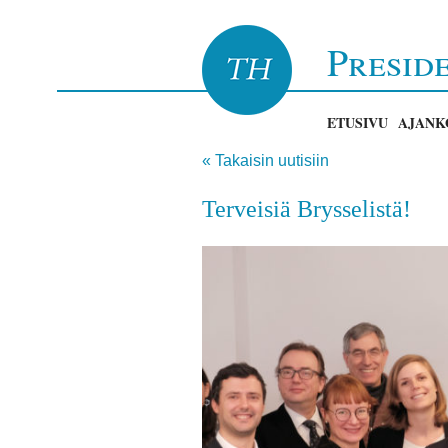
Presid
ETUSIVU
AJANK
« Takaisin uutisiin
Terveisiä Brysselistä!