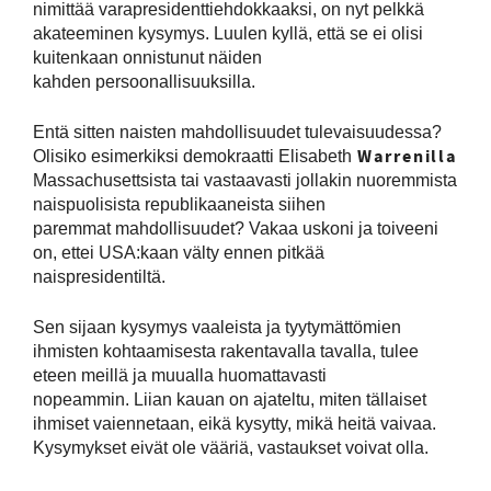
nimittää varapresidenttiehdokkaaksi, on nyt pelkkä
akateeminen kysymys. Luulen kyllä, että se ei olisi
kuitenkaan onnistunut näiden
kahden persoonallisuuksilla.
Entä sitten naisten mahdollisuudet tulevaisuudessa?
Warrenilla
Olisiko esimerkiksi demokraatti Elisabeth
Massachusettsista tai vastaavasti jollakin nuoremmista
naispuolisista republikaaneista siihen
paremmat mahdollisuudet? Vakaa uskoni ja toiveeni
on, ettei USA:kaan välty ennen pitkää
naispresidentiltä.
Sen sijaan kysymys vaaleista ja tyytymättömien
ihmisten kohtaamisesta rakentavalla tavalla, tulee
eteen meillä ja muualla huomattavasti
nopeammin. Liian kauan on ajateltu, miten tällaiset
ihmiset vaiennetaan, eikä kysytty, mikä heitä vaivaa.
Kysymykset eivät ole vääriä, vastaukset voivat olla.