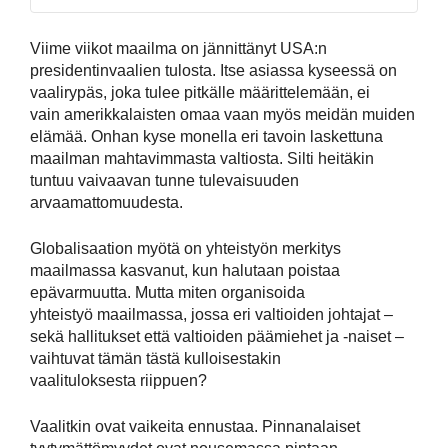
Viime viikot maailma on jännittänyt USA:n
presidentinvaalien tulosta. Itse asiassa kyseessä on
vaalirypäs, joka tulee pitkälle määrittelemään, ei
vain amerikkalaisten omaa vaan myös meidän muiden
elämää. Onhan kyse monella eri tavoin laskettuna
maailman mahtavimmasta valtiosta. Silti heitäkin
tuntuu vaivaavan tunne tulevaisuuden
arvaamattomuudesta.
Globalisaation myötä on yhteistyön merkitys
maailmassa kasvanut, kun halutaan poistaa
epävarmuutta. Mutta miten organisoida
yhteistyö maailmassa, jossa eri valtioiden johtajat –
sekä hallitukset että valtioiden päämiehet ja -naiset –
vaihtuvat tämän tästä kulloisestakin
vaalituloksesta riippuen?
Vaalitkin ovat vaikeita ennustaa. Pinnanalaiset