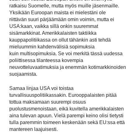
ratkaisu Suomelle, mutta myös muille jäsenmaille.
Yksikään Euroopan maista ei mielestäni ole
riittävän suuri pärjäämään omin voimin, mutta ei
USA:kaan, vaikka sillä onkin suuremmat
sisämarkkinat. Amerikkalaisten taktiikka
kauppapolitiikassa on ollut tähänkin asti tehdä
mieluummin kahdenvälisiä sopimuksia
kuin multisopimuksia. Se voi merkitä tässä uudessa
poliittisessa tilanteessa kovempia
neuvotteluvaatimuksia ja enemmän kotimarkkinoiden
suojaamista.
Samaa linjaa USA voi toistaa
turvallisuuspolitiikassakin. Eurooppalaisten pitää
tottua maksamaan suurempi osuus
puolustusmenoistaan, eikä kuvitella amerikkalaisten
aina tulevan apuun. Vielä parempi keino olisi tietysti
tulla paremmin toimeen keskenään sekä EU:ssa että
mantereen laajuisesti.