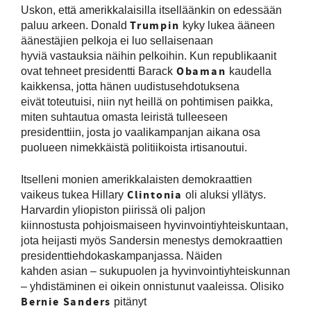
Uskon, että amerikkalaisilla itselläänkin on edessään
Trumpin
paluu arkeen. Donald
kyky lukea ääneen
äänestäjien pelkoja ei luo sellaisenaan
hyviä vastauksia näihin pelkoihin. Kun republikaanit
Obaman
ovat tehneet presidentti Barack
kaudella
kaikkensa, jotta hänen uudistusehdotuksena
eivät toteutuisi, niin nyt heillä on pohtimisen paikka,
miten suhtautua omasta leiristä tulleeseen
presidenttiin, josta jo vaalikampanjan aikana osa
puolueen nimekkäistä politiikoista irtisanoutui.
Itselleni monien amerikkalaisten demokraattien
Clintonia
vaikeus tukea Hillary
oli aluksi yllätys.
Harvardin yliopiston piirissä oli paljon
kiinnostusta pohjoismaiseen hyvinvointiyhteiskuntaan,
jota heijasti myös Sandersin menestys demokraattien
presidenttiehdokaskampanjassa. Näiden
kahden asian – sukupuolen ja hyvinvointiyhteiskunnan
– yhdistäminen ei oikein onnistunut vaaleissa. Olisiko
Bernie Sanders
pitänyt