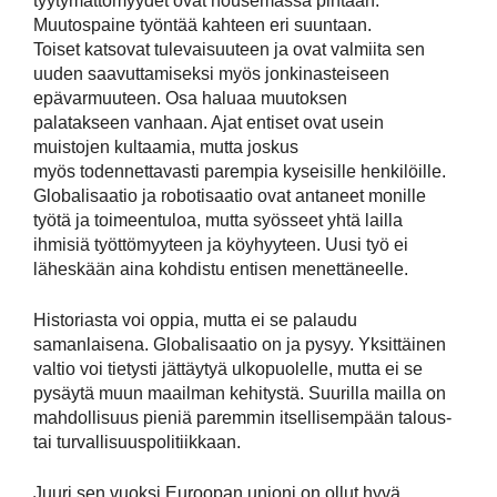
tyytymättömyydet ovat nousemassa pintaan.
Muutospaine työntää kahteen eri suuntaan.
Toiset katsovat tulevaisuuteen ja ovat valmiita sen
uuden saavuttamiseksi myös jonkinasteiseen
epävarmuuteen. Osa haluaa muutoksen
palatakseen vanhaan. Ajat entiset ovat usein
muistojen kultaamia, mutta joskus
myös todennettavasti parempia kyseisille henkilöille.
Globalisaatio ja robotisaatio ovat antaneet monille
työtä ja toimeentuloa, mutta syösseet yhtä lailla
ihmisiä työttömyyteen ja köyhyyteen. Uusi työ ei
läheskään aina kohdistu entisen menettäneelle.
Historiasta voi oppia, mutta ei se palaudu
samanlaisena. Globalisaatio on ja pysyy. Yksittäinen
valtio voi tietysti jättäytyä ulkopuolelle, mutta ei se
pysäytä muun maailman kehitystä. Suurilla mailla on
mahdollisuus pieniä paremmin itsellisempään talous-
tai turvallisuuspolitiikkaan.
Juuri sen vuoksi Euroopan unioni on ollut hyvä