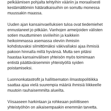
pelkäämisen pohjalta tehtyihin vääriin ja moraalisesti
kestämättömiin hätäratkaisuihin on sorruttu monessa
muussakin maassa.
Uuden ajan kansainvaelluksien tuloa ovat tiedemiehet
ennustaneet jo pitkään. Vanhojen armeijoiden välisten
sotien muuttuminen siviileihin ja kaikkein
heikoimmassa asemassa oleviin ihmisiin
kohdistuvaksi silmittömäksi väkivallaksi ajaa ihmisiä
pakoon hinnalla millä hyvänsä. Mutta sen pitäisi
haastaa kansainvälisen yhteisön myös toimimaan
entistä päättäväisemmin yhteistyöllä syiden
poistamiseksi.
Luonnonkatastrofit ja hallitsematon ilmastopolitiikka
saattaa ajaa vielä suurempia määriä ihmisiä liikkeelle
muutoin rauhaisemmilta alueilta.
Viisaaseen harkintaan ja rohkeaan poliittiseen
yhteistyöhön on aikaisempaakin enemmän tarvetta.