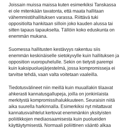
Joissain muissa maissa kuten esimerkiksi Tanskassa
ei ole mitenkään tavatonta, että maata hallitaan
vähemmistöhallituksen varassa. Riittävä tuki
oppositiolta hankitaan silloin joko kauden alussa tai
sitten tapaus tapaukselta. Tällöin koko eduskunta on
enemmän mukana.
Suomessa hallitusten kestävyys rakentuu siis
enemmän keskinäiselle sietokyvylle kuin hallituksen ja
opposition vuoropuhelulle. Sekin on tietysti parempi
kuin kaksipuoluejärjestelmä, jossa kompromisseja ei
tarvitse tehdä, vaan valta voitetaan vaaleilla.
Tiedotusvälineet niin meillä kuin muuallakin tilaavat
ahkerasti kannatusgallupeja, joilla on jonkinlaista
merkitystä kompromissihalukkuuteen. Seuraisin niitä
aika suurella harkinnalla. Esimerkiksi nyt mitattavat
kannatusvaihtelut kertovat enemmänkin yksityisten
poliitikkojen mediaosaamisesta kuin puolueiden
käyttäytymisestä. Normaali poliittinen vääntö alkaa