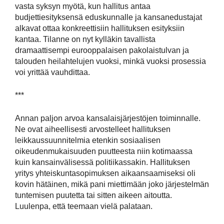
vasta syksyn myötä, kun hallitus antaa
budjettiesityksensä eduskunnalle ja kansanedustajat
alkavat ottaa konkreettisiin hallituksen esityksiin
kantaa. Tilanne on nyt kylläkin tavallista
dramaattisempi eurooppalaisen pakolaistulvan ja
talouden heilahtelujen vuoksi, minkä vuoksi prosessia
voi yrittää vauhdittaa.
***
Annan paljon arvoa kansalaisjärjestöjen toiminnalle.
Ne ovat aiheellisesti arvostelleet hallituksen
leikkaussuunnitelmia etenkin sosiaalisen
oikeudenmukaisuuden puutteesta niin kotimaassa
kuin kansainvälisessä politiikassakin. Hallituksen
yritys yhteiskuntasopimuksen aikaansaamiseksi oli
kovin hätäinen, mikä pani miettimään joko järjestelmän
tuntemisen puutetta tai sitten aikeen aitoutta.
Luulenpa, että teemaan vielä palataan.