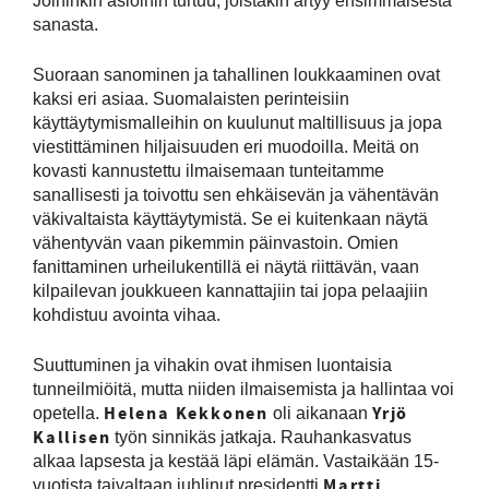
Joihinkin asioihin turtuu, joistakin ärtyy ensimmäisestä
sanasta.
Suoraan sanominen ja tahallinen loukkaaminen ovat
kaksi eri asiaa. Suomalaisten perinteisiin
käyttäytymismalleihin on kuulunut maltillisuus ja jopa
viestittäminen hiljaisuuden eri muodoilla. Meitä on
kovasti kannustettu ilmaisemaan tunteitamme
sanallisesti ja toivottu sen ehkäisevän ja vähentävän
väkivaltaista käyttäytymistä. Se ei kuitenkaan näytä
vähentyvän vaan pikemmin päinvastoin. Omien
fanittaminen urheilukentillä ei näytä riittävän, vaan
kilpailevan joukkueen kannattajiin tai jopa pelaajiin
kohdistuu avointa vihaa.
Suuttuminen ja vihakin ovat ihmisen luontaisia
tunneilmiöitä, mutta niiden ilmaisemista ja hallintaa voi
Helena Kekkonen
Yrjö
opetella.
oli aikanaan
Kallisen
työn sinnikäs jatkaja. Rauhankasvatus
alkaa lapsesta ja kestää läpi elämän. Vastaikään 15-
Martti
vuotista taivaltaan juhlinut presidentti