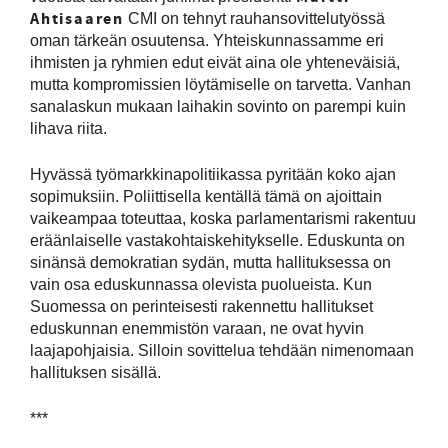
Ahtisaaren
CMI on tehnyt rauhansovittelutyössä
oman tärkeän osuutensa. Yhteiskunnassamme eri
ihmisten ja ryhmien edut eivät aina ole yhteneväisiä,
mutta kompromissien löytämiselle on tarvetta. Vanhan
sanalaskun mukaan laihakin sovinto on parempi kuin
lihava riita.
Hyvässä työmarkkinapolitiikassa pyritään koko ajan
sopimuksiin. Poliittisella kentällä tämä on ajoittain
vaikeampaa toteuttaa, koska parlamentarismi rakentuu
eräänlaiselle vastakohtaiskehitykselle. Eduskunta on
sinänsä demokratian sydän, mutta hallituksessa on
vain osa eduskunnassa olevista puolueista. Kun
Suomessa on perinteisesti rakennettu hallitukset
eduskunnan enemmistön varaan, ne ovat hyvin
laajapohjaisia. Silloin sovittelua tehdään nimenomaan
hallituksen sisällä.
***