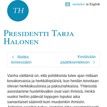
suomeksi
in English
Presidentti Tarja
Halonen
Kestävään
Malttia
kiireessäkin
päätöksentekoon
Vanha väittämä on, että poliitikoista tulee ajan mittaan
kovakorvaisia ja herkkähipiäisiä, kun heidän toivotaan
olevan herkkäkuuloisia ja paksunahkaisia. Yhteisistä
asioistamme huolehtivatkin ovat vain ihmisiä, minkä
vuoksi heihin pätevät loppujen lopuksi aika
samanlaiset säännöt kuin muutoinkin ihmisiin.