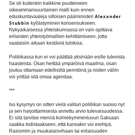
Se oli kuitenkin kaikkine puutteineen
oikeammansuuntainen malli kuin ennen
Alexander
eduskuntavaaleja silloisen pääministeri
Stubbin
kyllästyminen konsensukseen.
Nykyaikaisessa yhteiskunnassa on vain opittava
erilaisten yhteistyömallien kehittämiseen, jotta
saataisiin aikaan kestäviä tuloksia.
Politiikassa kun ei voi päättää yksinään esille tulevista
haasteista. Osan heittää ympäröivä maailma, osan
joutuu ottamaan edellisiltä perintönä ja niiden väliin
voi yrittää sitä omaa agendaa.
***
Iso kysymys on sitten vielä valitun politiikan suosio nyt
ja sen harjoittamisesta annettu arvio tulevaisuudessa.
Ei sitä tarvitse mennä kolmekymmenluvun Saksaan
saakka todistaakseen, että kansakin voi erehtyä.
Rasismiin ja muukalaisvihaan tai erilaisuuden