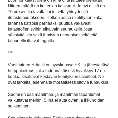
Luonnonkatastrofeja on aina ollut ja tulee olemaan.
Niiden määrä on kuitenkin kasvanut. Jo nyt niistä on
70 prosenttia tavalla tai toisella yhteydessä
ilmastomuutokseen. Hetken asiaa mietittyään kuka
tahansa katsoisi parhaaksi puuttua vakavasti
katastrofien syihin eikä vain seurauksiin, jotta
säästyttäisiin sekä ihmisten menehtymiseltä että
taloudellisilta vahingoilta.
***
Varsinainen H-hetki on syyskuussa YK:lla järjestettävä
huippukokous, joka todennäköisesti hyväksyy 17 eri
kohtaa sisältävät kestävän kehityksen tavoitteet. Ne
ovat tärkeitä jäsenmaita moraalisesti sitovia lupauksia.
Suomi on osa maailmaa, ja maailman tapahtumat
vaikuttavat meihin. Siinä ei auta ovien ja ikkunoiden
sulkeminen.