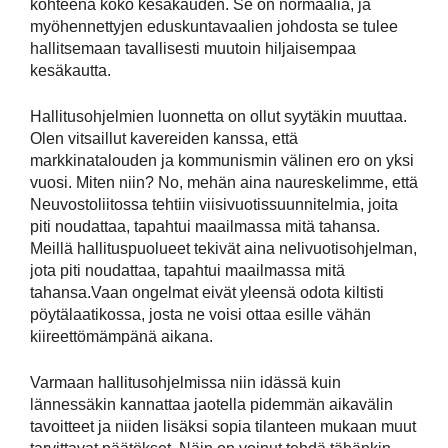
kohteena koko kesäkauden. Se on normaalia, ja
myöhennettyjen eduskuntavaalien johdosta se tulee
hallitsemaan tavallisesti muutoin hiljaisempaa
kesäkautta.
Hallitusohjelmien luonnetta on ollut syytäkin muuttaa.
Olen vitsaillut kavereiden kanssa, että
markkinatalouden ja kommunismin välinen ero on yksi
vuosi. Miten niin? No, mehän aina naureskelimme, että
Neuvostoliitossa tehtiin viisivuotissuunnitelmia, joita
piti noudattaa, tapahtui maailmassa mitä tahansa.
Meillä hallituspuolueet tekivät aina nelivuotisohjelman,
jota piti noudattaa, tapahtui maailmassa mitä
tahansa.Vaan ongelmat eivät yleensä odota kiltisti
pöytälaatikossa, josta ne voisi ottaa esille vähän
kiireettömämpänä aikana.
Varmaan hallitusohjelmissa niin idässä kuin
lännessäkin kannattaa jaotella pidemmän aikavälin
tavoitteet ja niiden lisäksi sopia tilanteen mukaan muut