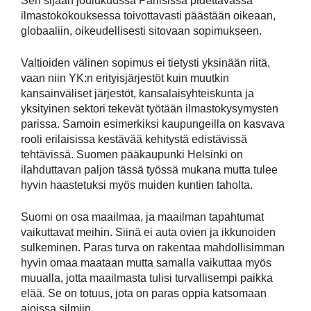
Sen sijaan joulukuussa Pariisissa pidettävässä
ilmastokokouksessa toivottavasti päästään oikeaan,
globaaliin, oikeudellisesti sitovaan sopimukseen.
Valtioiden välinen sopimus ei tietysti yksinään riitä,
vaan niin YK:n erityisjärjestöt kuin muutkin
kansainväliset järjestöt, kansalaisyhteiskunta ja
yksityinen sektori tekevät työtään ilmastokysymysten
parissa. Samoin esimerkiksi kaupungeilla on kasvava
rooli erilaisissa kestävää kehitystä edistävissä
tehtävissä. Suomen pääkaupunki Helsinki on
ilahduttavan paljon tässä työssä mukana mutta tulee
hyvin haastetuksi myös muiden kuntien taholta.
Suomi on osa maailmaa, ja maailman tapahtumat
vaikuttavat meihin. Siinä ei auta ovien ja ikkunoiden
sulkeminen. Paras turva on rakentaa mahdollisimman
hyvin omaa maataan mutta samalla vaikuttaa myös
muualla, jotta maailmasta tulisi turvallisempi paikka
elää. Se on totuus, jota on paras oppia katsomaan
ajoissa silmiin.