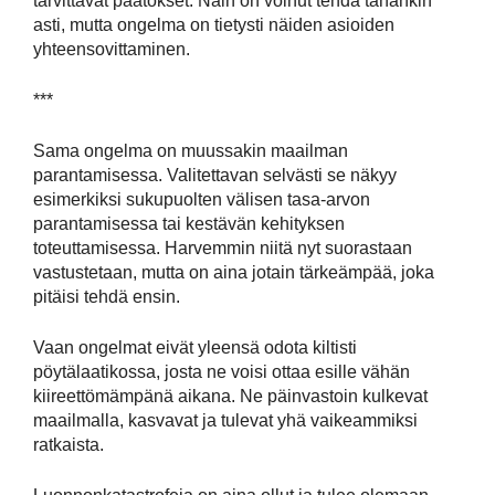
tarvittavat päätökset. Näin on voinut tehdä tähänkin
asti, mutta ongelma on tietysti näiden asioiden
yhteensovittaminen.
***
Sama ongelma on muussakin maailman
parantamisessa. Valitettavan selvästi se näkyy
esimerkiksi sukupuolten välisen tasa-arvon
parantamisessa tai kestävän kehityksen
toteuttamisessa. Harvemmin niitä nyt suorastaan
vastustetaan, mutta on aina jotain tärkeämpää, joka
pitäisi tehdä ensin.
Vaan ongelmat eivät yleensä odota kiltisti
pöytälaatikossa, josta ne voisi ottaa esille vähän
kiireettömämpänä aikana. Ne päinvastoin kulkevat
maailmalla, kasvavat ja tulevat yhä vaikeammiksi
ratkaista.